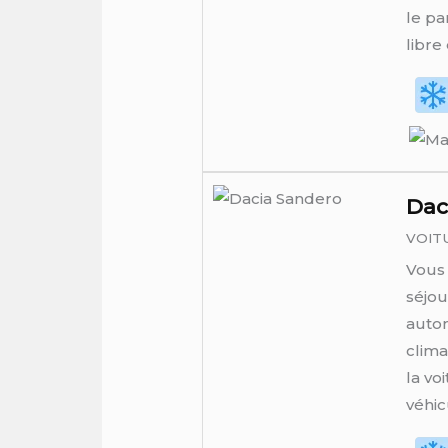
le pa
libre
Dac
VOIT
Vous 
séjou
autom
clima
la vo
véhicu