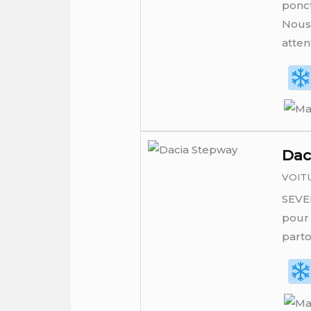
ponct
Nous 
atten
Dac
VOIT
SEVEN
pour 
parto