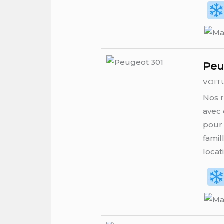
‏Pe
VOIT
Nos r
avec 
pour 
famil
locat