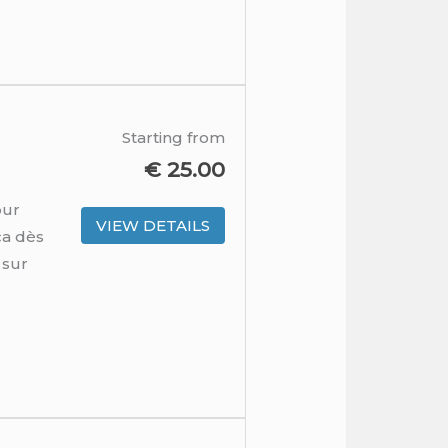
Starting from
€
25.00
our
VIEW DETAILS
ca dès
 sur