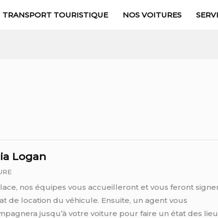
TRANSPORT TOURISTIQUE
NOS VOITURES
SERV
NEXT
LA
Current
PAGE
PA
Page
ia Logan
URE
lace, nos équipes vous accueilleront et vous feront signer
at de location du véhicule. Ensuite, un agent vous
pagnera jusqu’à votre voiture pour faire un état des lieu