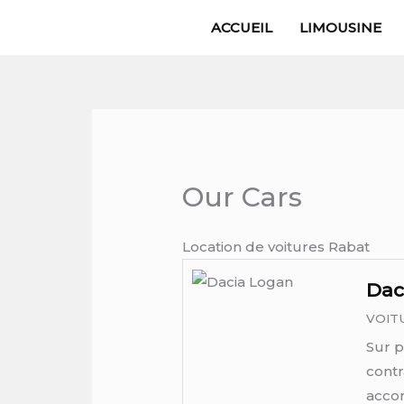
Skip
ACCUEIL
LIMOUSINE
to
content
Our Cars
Location de voitures Rabat
Dac
VOIT
Sur p
contr
accom