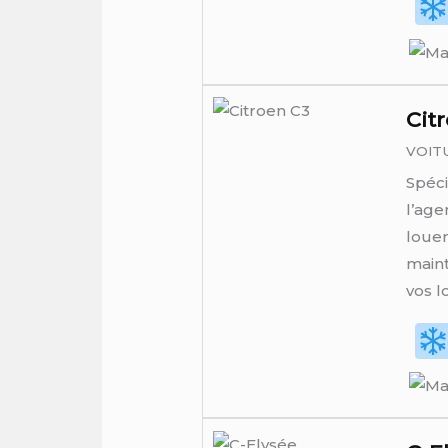
Cit
VOIT
Spéci
l’age
louer
maint
vos l