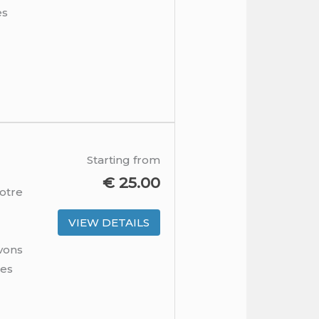
es
Starting from
€
25.00
otre
VIEW DETAILS
avons
des