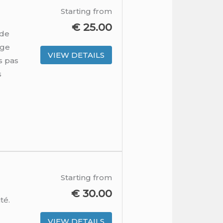
Starting from
€
25.00
 de
rge
VIEW DETAILS
s pas
s
Starting from
€
30.00
té.
VIEW DETAILS