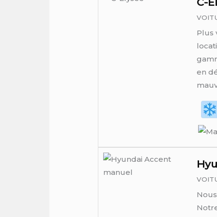
C-E
VOIT
Plus 
locat
gamme
en dé
mauva
Hyu
VOIT
Nous 
Notre