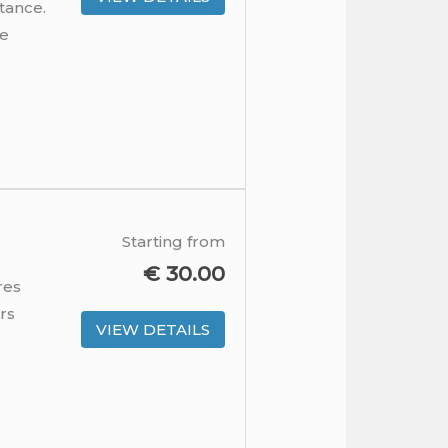
tance.
re
Starting from
€
30.00
res
rs
VIEW DETAILS