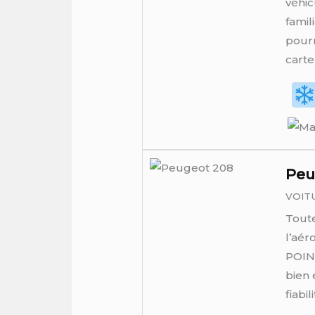
véhic
famil
pourr
carte
Peu
VOIT
Toute
l’aér
POINT
bien 
fiabi