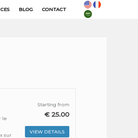
ICES
BLOG
CONTACT
ST
GE
Starting from
€
25.00
 le
VIEW DETAILS
x sur