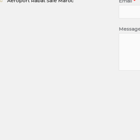
Aéroport Rabat Salé Maroc
Email
*
Messag
SU